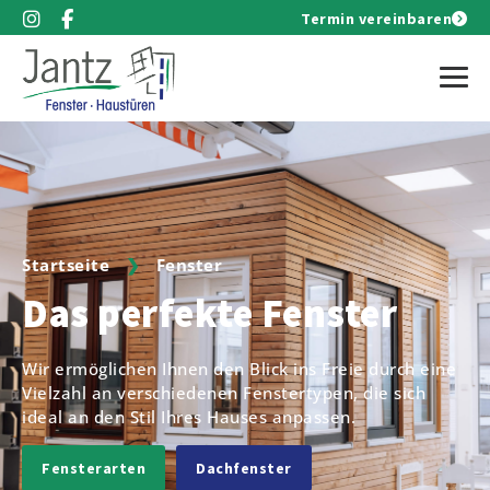
Termin vereinbaren
Startseite
❯
Fenster
Das perfekte Fenster
Wir ermöglichen Ihnen den Blick ins Freie durch eine
Vielzahl an verschiedenen Fenstertypen, die sich
ideal an den Stil Ihres Hauses anpassen.
Fensterarten
Dachfenster