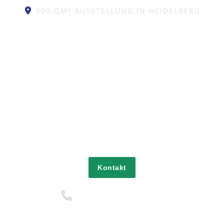
500 QM² AUSSTELLUNG IN HEIDELBERG
In unserer großen Ausstellung in Heidelberg können
Sie die verschiedenen Haustüren und deren
Ausstattungsmerkmale live anschauen. Außerdem
haben wir immer eine Auswahl an Türen in
Standardmaßen, die Sie ohne Lieferzeit direkt
erwerben können.
Kontakt
06221 / 99 85 970