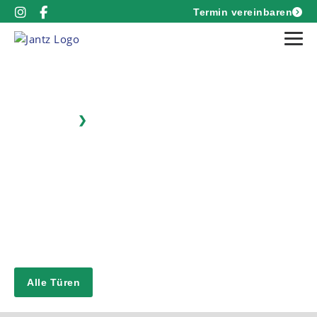
Termin vereinbaren
Startseite
❯
Haustüren
Finden Sie die
passende Haustür
Wir bieten Ihnen eine breite Auswahl
unterschiedlichster Haustüren von renommierten und
geprüften Anbietern.
Alle Türen