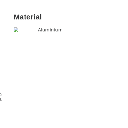
Material
Aluminium
.
g,
d.