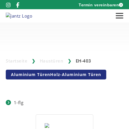
Termin vereinbaren
Startseite
❯
Haustüren
❯
EH-403
Aluminium Türen
Holz-Aluminium Türen
1-flg