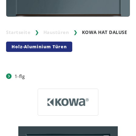
Startseite
❯
Haustüren
❯
KOWA HAT DALUSE
Holz-Aluminium Türen
1-flg