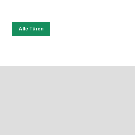
Wir bieten Ihnen eine breite Auswahl unterschiedl
renommierten und geprüften Anbietern.
Alle Türen